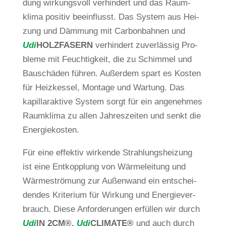
dung wir­kungs­voll ver­hin­dert und das Raum­
klima positiv beein­flusst. Das System aus Hei­
zung und Däm­mung mit Car­bon­bahnen und
Udi
HOLZFASERN
ver­hin­dert zuver­lässig Pro­
bleme mit Feuch­tig­keit, die zu Schimmel und
Bau­schäden führen. Außerdem spart es Kosten
für Heiz­kessel, Mon­tage und War­tung. Das
kapil­larak­tive System sorgt für ein ange­nehmes
Raum­klima zu allen Jah­res­zeiten und senkt die
Energiekosten.
Für eine effektiv wir­kende Strah­lungs­hei­zung
ist eine Ent­kopp­lung von Wär­me­lei­tung und
Wär­me­strö­mung zur Außen­wand ein ent­schei­
dendes Kri­te­rium für Wir­kung und Ener­gie­ver­
brauch. Diese Anfor­de­rungen erfüllen wir durch
Udi
IN 2CM®,
Udi
CLIMATE®
u
nd auch durch