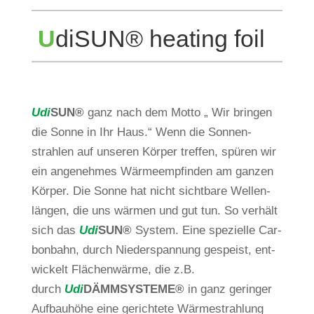
U
diSUN® hea­ting foil
Udi
SUN
®
ganz nach dem Motto „ Wir bringen
die Sonne in Ihr Haus.“ Wenn die Son­nen­
strahlen auf unseren Körper treffen, spüren wir
ein ange­nehmes Wär­me­emp­finden am ganzen
Körper. Die Sonne hat nicht sicht­bare Wel­len­
längen, die uns wärmen und gut tun. So ver­hält
sich das
Udi
SUN
®
System. Eine spe­zi­elle Car­
bon­bahn, durch Nie­der­span­nung gespeist, ent­
wi­ckelt Flä­chen­wärme, die z.B.
durch
Udi
DÄMMSYSTEME
®
in ganz geringer
Auf­bau­höhe eine gerich­tete Wär­me­strah­lung