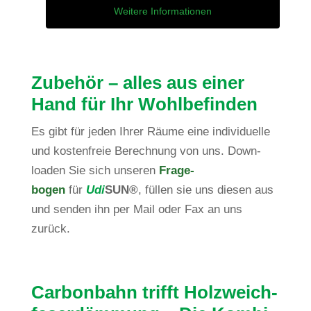
Wei­tere Infor­ma­tionen
Zubehör – alles aus einer
Hand für Ihr Wohlbefinden
Es gibt für jeden Ihrer Räume eine indi­vi­du­elle
und kos­ten­freie Berech­nung von uns. Down­
loaden Sie sich unseren
Fra­ge­
bogen
für
Udi
SUN
®
, füllen sie uns diesen aus
und senden ihn per Mail oder Fax an uns
zurück.
Car­bon­bahn trifft Holz­weich­