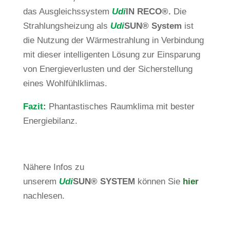
das Aus­gleichs­system
Udi
IN RECO®.
Die
Strah­lungs­hei­zung als
Udi
SUN® System
ist
die Nut­zung der Wär­me­strah­lung in Ver­bin­dung
mit dieser intel­li­genten Lösung zur Ein­spa­rung
von Ener­gie­ver­lusten und der Sicher­stel­lung
eines Wohlfühlklimas.
Fazit
:
Phan­tas­ti­sches Raum­klima mit bester
Energiebilanz.
Nähere Infos zu
unserem
Udi
SUN
®
SYSTEM
können Sie
hier
nachlesen.