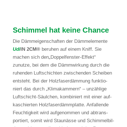
Schimmel hat keine Chance
Die Dämm­ei­gen­schaften der Dämm­ele­mente
Udi
IN 2CM®
beruhen auf einem Kniff. Sie
machen sich den„Doppelfenster-Effekt“
zunutze, bei dem die Dämm­wir­kung durch die
ruhenden Luft­schichten zwi­schenden Scheiben
ent­steht. Bei der Holz­fa­ser­däm­mung funk­tio­
niert das durch „Kli­ma­kam­mern“ – unzäh­lige
Luft­schicht-Säul­chen, kom­bi­niert mit einer auf­
ka­schierten Holz­fa­ser­dämm­platte. Anfal­lende
Feuch­tig­keit wird auf­ge­nommen und abtrans­
por­tiert, somit wird Stau­nässe und Schim­mel­bil­