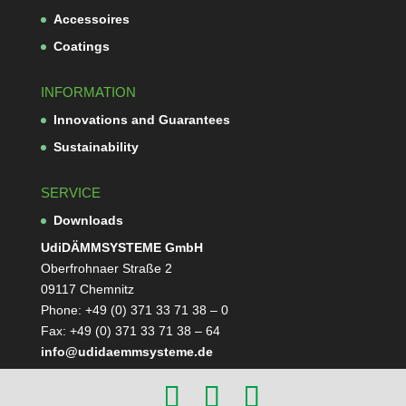
Acces­soires
Coa­tings
INFORMATION
Inno­va­tions and Guarantees
Sus­taina­bi­lity
SERVICE
Down­loads
Udi­DÄMM­SYS­TEME GmbH
Ober­froh­naer Straße 2
09117 Chemnitz
Phone: +49 (0) 371 33 71 38 – 0
Fax: +49 (0) 371 33 71 38 – 64
info@udidaemmsysteme.de