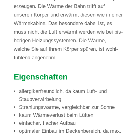
erzeugen. Die Wärme der Bahn trifft auf
unseren Körper und erwärmt diesen wie in einer
Wär­me­ka­bine. Das beson­dere dabei ist, es
muss nicht die Luft erwärmt werden wie bei bis­
he­rigen Hei­zungs­sys­temen. Die Wärme,
welche Sie auf Ihrem Körper spüren, ist wohl­
füh­lend angenehm.
Eigen­schaften
all­er­gi­ker­freund­lich, da kaum Luft- und
Staubverwirbelung
Strah­lungs­wärme, ver­gleichbar zur Sonne
kaum Wär­me­ver­lust beim Lüften
ein­fa­cher, fla­cher Aufbau
opti­maler Einbau im Decken­be­reich, da max.