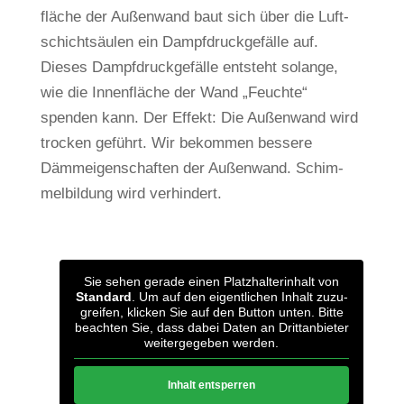
fläche der Außen­wand baut sich über die Luft­
schicht­säulen ein Dampf­druck­ge­fälle auf.
Dieses Dampf­druck­ge­fälle ent­steht solange,
wie die Innen­fläche der Wand „Feuchte“
spenden kann. Der Effekt: Die Außen­wand wird
tro­cken geführt. Wir bekommen bes­sere
Dämm­ei­gen­schaften der Außen­wand. Schim­
mel­bil­dung wird verhindert.
Sie sehen gerade einen Platz­hal­ter­in­halt von
Stan­dard
. Um auf den eigent­li­chen Inhalt zuzu­
greifen, kli­cken Sie auf den Button unten. Bitte
beachten Sie, dass dabei Daten an Dritt­an­bieter
wei­ter­ge­geben werden.
Inhalt ent­sperren