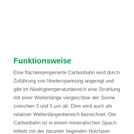
Funk­ti­ons­weise
Eine flä­chen­tem­pe­rierte Car­bon­bahn wird durch
Zufüh­rung von Nie­der­span­nung ange­regt und
gibt im Nied­rig­tem­pe­ra­tur­be­reich eine Strah­lung
mit einer Wel­len­länge ver­gleichbar der Sonne
zwi­schen 3 und 5 μm ab. Dies wird auch als
rela­tiver Wel­len­län­gen­be­reich bezeichnet. Die
Car­bon­bahn ist in einem mine­ra­li­schen Spach­
tel­bett mit der dar­unter lie­genden Holz­faser