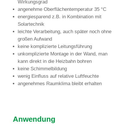
Wirkungsgrad
ange­nehme Ober­flä­chen­tem­pe­ratur 35 °C
ener­gie­spa­rend z.B. in Kom­bi­na­tion mit
Solartechnik
leichte Ver­ar­bei­tung, auch später noch ohne
großen Aufwand
keine kom­pli­zierte Leitungsführung
unkom­pli­zierte Mon­tage in der Wand, man
kann direkt in die Heiz­bahn bohren
keine Schim­mel­bil­dung
wenig Ein­fluss auf rela­tive Luftfeuchte
ange­nehmes Raum­klima bleibt erhalten
Anwen­dung