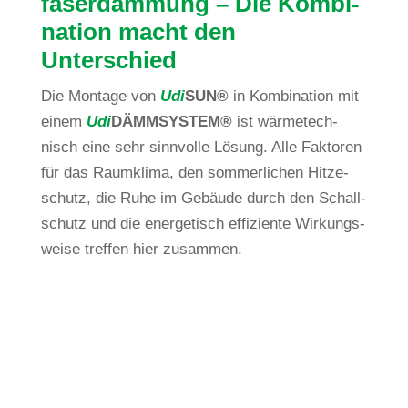
fa­ser­däm­mung – Die Kom­bi­
na­tion macht den
Unterschied
Die Mon­tage von
Udi
SUN
®
in Kom­bi­na­tion mit
einem
Udi
DÄMMSYSTEM®
ist wär­me­tech­
nisch eine sehr sinn­volle Lösung. Alle Fak­toren
für das Raum­klima, den som­mer­li­chen Hit­ze­
schutz, die Ruhe im Gebäude durch den Schall­
schutz und die ener­ge­tisch effi­zi­ente Wir­kungs­
weise treffen hier zusammen.