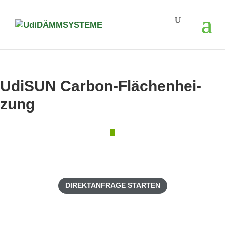
UdiSUN Carbon-Flä­chen­hei­
zung
natur­gemäß dämmen
Wald­klima Zuhause erleben
DIREKTANFRAGE STARTEN
kos­ten­freie Unterlagen