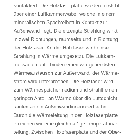
kon­tak­tiert. Die Holz­fa­ser­platte wie­derum steht
über einer Luft­kam­mer­wabe, welche in einem
mine­ra­li­schen Spach­tel­bett in Kon­takt zur
Außen­wand liegt. Die erzeugte Strah­lung wirkt
in zwei Rich­tungen, raum­seits und in Rich­tung
der Holz­faser. An der Holz­faser wird diese
Strah­lung in Wärme umge­setzt. Die Luft­kam­
mer­säulen unter­binden einen weit­ge­hendsten
Wär­me­aus­tausch zur Außen­wand, der Wär­me­
strom wird unter­bro­chen. Die Holz­faser wird
zum Wär­me­spei­cher­me­dium und strahlt einen
geringen Anteil an Wärme über die Luft­schicht­
säulen an die Außen­wand­in­nen­ober­fläche.
Durch die Wär­me­lei­tung in der Holz­fa­ser­platte
errei­chen wir eine gleich­mä­ßige Tem­pe­ra­tur­ver­
tei­lung. Zwi­schen Holz­fa­ser­platte und der Ober­